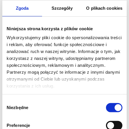
dostosowanie do urządzeń mobilnych oraz
Zgoda
Szczegóły
O plikach cookies
optymalizację szybkości działania.
Niniejsza strona korzysta z plików cookie
Wykorzystujemy pliki cookie do spersonalizowania treści
i reklam, aby oferować funkcje społecznościowe i
analizować ruch w naszej witrynie. Informacje o tym, jak
korzystasz z naszej witryny, udostępniamy partnerom
społecznościowym, reklamowym i analitycznym.
Partnerzy mogą połączyć te informacje z innymi danymi
otrzymanymi od Ciebie lub uzyskanymi podczas
OBSŁUGA FIRM
korzystania z ich usług.
Działalność związana z obsługą IT dla firm polega
Wybór
na świadczeniu usług z zakresu technologii
Niezbędne
zgody
informacyjnych, które wspierają przedsiębiorstwa w
codziennej działalności. Usługi te obejmują m.in.
zarządzanie sieciami komputerowymi, administrację
Preferencje