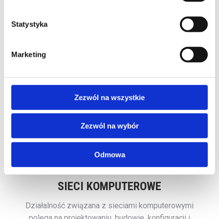
serwerami, wsparcie techniczne, zabezpieczenie
danych, wdrażanie i utrzymanie systemów
Statystyka
informatycznych, a także pomoc w doborze i
konfiguracji oprogramowania oraz sprzętu
komputerowego. Celem takiej obsługi jest
Marketing
zapewnienie ciągłości działania firmy, optymalizacja
procesów biznesowych oraz minimalizacja ryzyka
związanego z awariami technicznymi.
Zezwól na wszystkie
Zezwól na wybór
Odmowa
SIECI KOMPUTEROWE
Działalność związana z sieciami komputerowymi
polega na projektowaniu, budowie, konfiguracji i