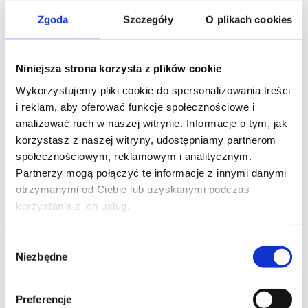
Chciałbyś dowiedzieć się więcej o naszej
Zgoda
Szczegóły
O plikach cookies
ofercie, zadać pytania lub uzyskać
spersonalizowaną wycenę? Napisz do nas
na adres e-mail, a nasi specjaliści chętnie
Niniejsza strona korzysta z plików cookie
Wykorzystujemy pliki cookie do spersonalizowania treści
odpowiedzą na wszelkie pytania i doradzą
i reklam, aby oferować funkcje społecznościowe i
najlepsze opcje dla Ciebie!
analizować ruch w naszej witrynie. Informacje o tym, jak
korzystasz z naszej witryny, udostępniamy partnerom
Czekamy na Twój kontakt!
społecznościowym, reklamowym i analitycznym.
Partnerzy mogą połączyć te informacje z innymi danymi
otrzymanymi od Ciebie lub uzyskanymi podczas
administrator@decha.org.pl
korzystania z ich usług.
Wybór
Niezbędne
zgody
FORMULARZ KONTAKTOWY
Preferencje