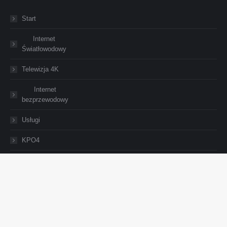
Start
Internet
Światłowodowy
Telewizja 4K
Internet
bezprzewodowy
Usługi
KPO4
Oferta
hurtowa
O Nas
Kontakt