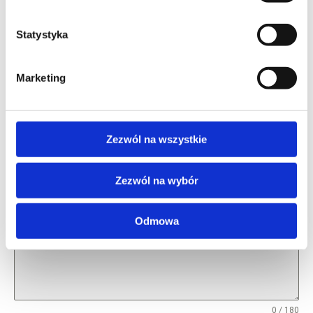
Imię
*
Statystyka
Marketing
Adres e-mail
*
Zezwól na wszystkie
Numer telefonu
Zezwól na wybór
Wiadomość
Odmowa
0 / 180